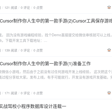
钮，并在点击时展示战绩（包括字段、时间和分数），你需要进行以下修改
类中的 drawHealthAdvice 方法能够正确绘制健康游戏忠告，并在 render
日
121 阅读
0 评论
0 点赞
o 类中添加一个按钮和相应的事件处理函数。 创建一个新的方法来展示战绩。
件处理 在 GameInfo 类的 touchEventHandler 方法中，处理用户点击
理战绩的显示。 以下是你需要的代码更新： 更新说明： 在 GameInfo 类
辑 绘制忠告框：在 GameInfo 类中添加 drawHealthAdvice 方法，绘
会调用 showScore 方法展示战绩。 showScore 方法会弹出一个包
ursor制作你人生中的第一款手游(2)Cursor工具保存游
控制显示状态：使用 showHealthAdviceFlag 控制是否显示忠告框。 
 在 Main 类的构造函数中，添加了对 showScore 事件的监听。 请确
用户确认后，设置 showHealthAdviceFlag 为 false。 通过这些步
o 类的相关代码能够正确处理按钮的创建和事件绑定。如果 GameInfo 类的
始时绘制健康游戏忠告的框，并在用户确认后开始游戏。如果还有其他问
戏， 因为没有游戏编程经验，找个Demo直接提交给微信审核就可以上线
，可能需要相应地调整点击应用继续目前页面并未看到按钮，也没报错AI回
知！这里同意使用他的代码，交互二，修复还没点击开始，飞机就一直落
杂。下载开发工具下载地址：
看到“查看战绩”按钮，可能是由于以下几个原因： 按钮的样式问题：按钮
飞机先不要下来，等用户点击了“健康游戏，快乐生活” 再开始这里又说了
lopers.weixin.qq.com/miniprogram/dev/devtools/download.html本来
或者没有正确显示。可以尝试为按钮添加一些基本的样式。 按钮的添加位
码然后刷新游戏黑屏了，应该是他没执行游戏开始按钮，这里我不说复杂
日
139 阅读
0 评论
0 点赞
机大战直接提交微信审核，微信答复游戏太简单，无非通过审核。因为小游戏
到正确的 DOM 元素中。 事件绑定问题：确保事件绑定正确，按钮的点击
：目前进入游戏黑屏，什么都没显示问题可能出在游戏循环和初始化的时
，也没机会改了，也只能根据官方的Demo扩展各种功能继续开发了，看
下是一些可能的解决方案： 1. 添加按钮样式 在 GameInfo 类的构造函
中，我们需要确保游戏循环在构造函数中就开始运行，只是在健康忠告显示期
rsor ，编程方面不用太担心。 当然这里还有特别重要的一点是，每做一
ursor制作你人生中的第一款手游(1)准备工作
按钮可见： 2. 确保按钮添加到正确的 DOM 确保按钮是在游戏开始后
是修复建议： 主要修改点： 在构造函数中添加了 init() 方法的调用，
录下来，这样AI改错了，也好回退，当出现一个稳定版本，我们就Git提交
t.body 中的。如果游戏的渲染逻辑在某个特定的容器中，可能需要将按钮添
游戏循环逻辑从 startGame 移到了构造函数中。 在 update 和 render
款微信小游戏，然后由于之前没有过任何游戏开发上线经验， 这次把这个
复杂，就先实现一个记录每个玩家的成绩吧Cursor介绍Cursor AI编辑
检查事件绑定 确保 showScore 方法能够被正确调用。可以在 showScore
断，只有在健康忠告确认后才更新和渲染玩家、子弹和敌机。 移除了重复
线过程分享给大家。发布上线，有手可能就行，开发没有游戏开发基础，
的文本编辑器，旨在通过智能化的功能提升用户的编辑效率。它具有以下
ole.log 来确认是否被触发： 4. 检查浏览器控制台 打开浏览器的开发者工
这样修改后，游戏应该能够正常显示背景和健康忠告提示，但玩家飞机和敌
我的勇气。Cursor 用了有几个月了，几乎对他的特性都比较了解，正好以此
自动检测和修正语法错误，提高文档质量。内容生成：根据用户输入的主
何错误信息，可能会提供更多线索。 5. 确保游戏逻辑正常 确保游戏逻
忠告后才开始活动。交互四：还没开始就完成第一关提示应该是遇到逻辑b
家。微信小游戏备案过程，目前已经打回2次了，我把整个过程分享给大
助用户快速完成写作任务。语言翻译：支持多语言翻译，方便用户处理不
ameInfo 类的实例是否被正确创建并渲染。 通过以上步骤，你应该能够
前问题目前有bug，进入游戏他就提示我关卡一已经完成，其实我还没开
日
171 阅读
0 评论
0 点赞
款游戏的一些经验时间预算:争取是最快时间上线，目标是30天内给上线
成：根据上下文预测并自动完成用户的输入，减少重复劳动。等等。。。
的问题。如果问题仍然存在，请提供更多的上下文信息，以便进一步帮助
始化时就开始检查关卡完成状态了。我们需要修改 checkLevelComplet
核，时间计算从注册打款验证开始。目标用户: 有一定网页编程基础，零
r 是一个万能的编程软件，市面上的主流语言没有他不会的，只需要口语化
次，没我想象的那么简单，在游戏画面中要实现网页中的数据展示，复杂
健康忠告确认后才开始检查关卡完成状态。 主要修改点： 在 update 
微信小游戏感兴趣的用户。预期效果:掌握Cursor的基本使用方法了解
less实战驾校小程序数据库设计连载一
成对应的代码。下载Cursor进入官网，点击Download根据你的操作系
没游戏开发经验，这个战绩展示，等后面上线了，再加上吧，我们优先完
evelCompletion 的调用移到了健康忠告确认后的逻辑块中。 在
解微信小游戏上架过程完成一款不简单的微信小游戏：飞机大战（不简单
、macOS、Linux）选择相应的版本。安装 CursorWindows运行安装包：