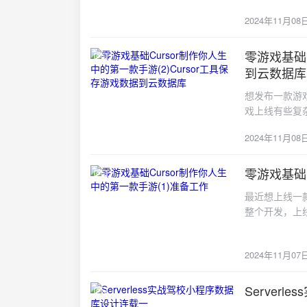
查看战绩的按
GameInfo 
2024年11月08
GameInf
它。 4. 触摸事
Main 类以处
戏： 5. 整体逻
一个按钮，点击后
零游戏基础C
明的框和文本。 
2024-11-08
和分数的提示框。
始时隐藏忠告：在
到云数据库
GameInf
能够在游戏开
想发布一款游
提供的代码中
求，请随时告
戏上线有些复
果页面上没有
游戏的时候，
https://deve
他元素覆盖，
使用了他的代
2024年11月08
Demo 飞
保按钮被添加
三，修复黑屏
取名飞机大战
够被触发。 以
Main 类
线，因为有Cu
零游戏基础C
一些样式来确保
玩家状态。以下
2024-11-07
能，用Git记
documen
环立即开始。 将
最近想上线一
决定加功能，做
容器中。 3. 
添加了条件判
整个开发，上
基于人工智能
加一个 cons
循环代码。 
Cursor给
能语法检查：
控制台是否有任
用户确认健康
程来分享给大
相关内容，帮
行，特别是 G
继续提示他目
2024年11月07
面需要上线一
文档。自动完
决按钮未显示
题是因为在游戏初
信会有各种审
解，Curso
继续交互了N
法，确保只有在
基础，但对制作
Server
需求，他就能生
高，而我完全
2024-11-04
将 checkL
戏开发流程了
（Windows