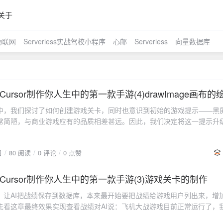
关于
物联网
Serverless实战驾校小程序
心邮
Serverless
向量数据库
ursor制作你人生中的第一款手游(4)drawImage画布的
中，我们探讨了如何创建游戏关卡，同时也意识到初始的游戏提示——黑
常简陋，与商业游戏应有的品质相差甚远。因此，我们决定将这一提示升
风格的弹窗提示。现在让我们来看看改进后的效果以及实现的具体步骤。
界面：改进后界面：本来以为很简单，后面也是跟AI交互了很多次，才知
日
80 阅读
0 评论
0 点赞
这种背景弹框，并不是那么容易首先看我怎么跟AI交互的实现步骤交互一,
odal：之前的wx.showModal 不需要了，显示自定义的 健康游戏忠告这里
.showModal 替换为自定义的健康游戏忠告框，你可以在 GameInfo 类
Cursor制作你人生中的第一款手游(3)游戏关卡的制作
lthAdvice 方法来绘制这个框，并在游戏开始时显示它。以下是如何实现这一
，让AI把战绩保存到数据库，本来最开始要把战绩给游戏用户列出来，增
x.showModal 首先，确保在 Main 类的 showHealthAdvice 方法中移除
先看这章最终效果实现查看战绩对AI说：飞机大战游戏目前正常运行了，
al 的调用，改为直接设置 showHealthAdviceFlag 为 true，以便在 rende
看战绩按钮，点击展示战绩，字段，时间，分数AI回复： 在游戏界面上增
 更新 Main 类 以下是更新后的 Main 类示例： 3. 更新 GameInfo 类 确