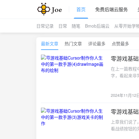
首页
免费后端云服务
日常记录
日常
随笔
Bmob后端云
从零开始学
最新文章
热门文章
评论最多
点赞最多
零游戏基础C
2024-11-12
在上一篇教程
字，看起来非
更加符合游戏
展示原始提示
2024年11月12
统弹框，改为
wx.showM
要将之前的 wx
零游戏基础
2024-11-08
drawHea
上章我们说了
骤： 1. 移除 w
看战绩按钮的
wx.showMod
上增加一个查
绘制忠告框。 2.