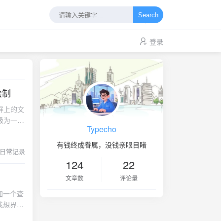
Search
登录
绘制
屏上的文
级为一个
Typecho
改进效果
道要从系
有钱终成眷属，没钱亲眼目睹
日常记录
去掉
124
22
让他用素材
中使用
文章数
评论量
功能的步
加一个查
我想界面
r 方法中
加一个
保