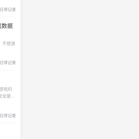
： 在
 方法中调用
日常记录
 更新
以开始游
中添加了
制一个半透
含当前时间
戏数据
在游戏开
保
骤，你应该
实现不在你
题或需
，不想游
复 如
下来进入
可能被其
一堆，我
计划把官方
置：确
指令交互
日常记录
名称已经
事件能
序上。在
能否上
数中，添加
间不更新
个新功
添加到
确保游戏循
既然已经
加到那个
 方法中
游戏的
器是一款
 方法中添
的游戏
完全是
特点：智
具，查看
机会在
把整个过
题，生成
辑正常运
ug，我
家，给后
同语言的
找到并解
始这个问
日常记录
，中途微
简单理
你。这里
ion 方
游戏开发
说明你的
度有点
方法中，
微信小游
统
成微信的
是因为目
双击下载